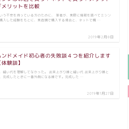
デメリットを比較
いう不安を持っている方のために、 筆者が、実際に情報を調べてミシン
購入した経験をもとに、実店舗で購入する場合と、ネットで購 …
2019年2月8日
ハンドメイド初心者の失敗談４つを紹介します
【体験談】
．縫い代を理解してなかった。 出来上がり線と縫い代 出来上がり線と
、完成したときに一番外側になる線です。完成した …
2019年1月27日