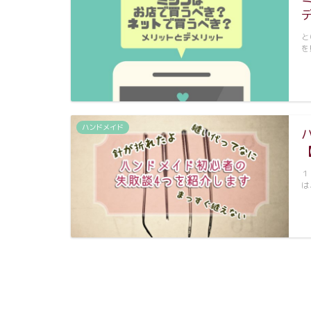
と
を
ハンドメイド
１
は