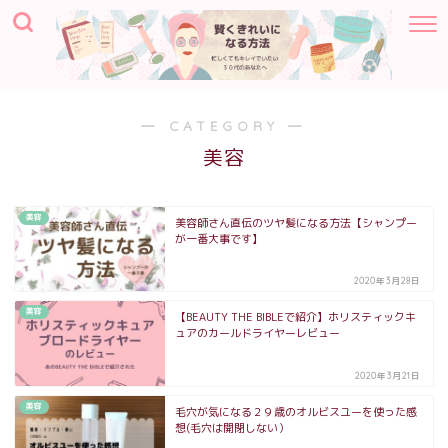
― CATEGORY ―
美容
美容
美容師さん直伝のツヤ髪になる方法【シャンプー
が一番大事です】
2020年3月28日
美容
【BEAUTY THE BIBLEで紹介】ホリスティックキ
ュアのカールドライヤーレビュー
2020年3月21日
美容
毛穴が気になる２９歳のオルビスユーを使った感
想(毛穴は開閉しない）