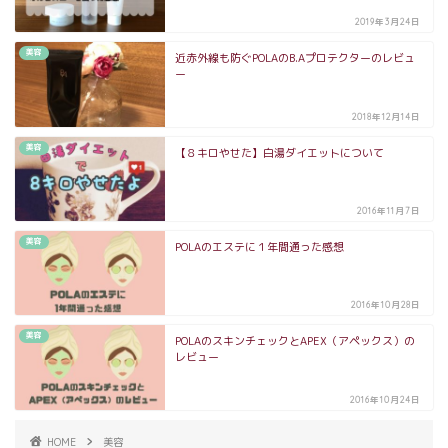
2019年3月24日
美容
近赤外線も防ぐPOLAのB.Aプロテクターのレビュ
ー
2018年12月14日
美容
【８キロやせた】白湯ダイエットについて
2016年11月7日
美容
POLAのエステに１年間通った感想
2016年10月28日
美容
POLAのスキンチェックとAPEX（アペックス）の
レビュー
2016年10月24日
HOME
美容