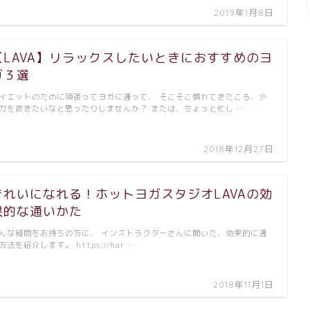
2019年1月8日
【LAVA】リラックスしたいときにおすすめのヨ
ガ３選
イエットのために頑張ってヨガに通って、 そこそこ慣れてきたころ、少
力を抜きたいなと思ったりしませんか？ または、ちょっと忙し …
2018年12月27日
きれいになれる！ホットヨガスタジオLAVAの効
果的な通いかた
んな疑問をお持ちの方に、 インストラクターさんに聞いた、効果的に通
方法を紹介します。 https://har …
2018年11月1日