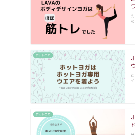
先
た
ホットヨガ
こ
イ
ホットヨガ
今