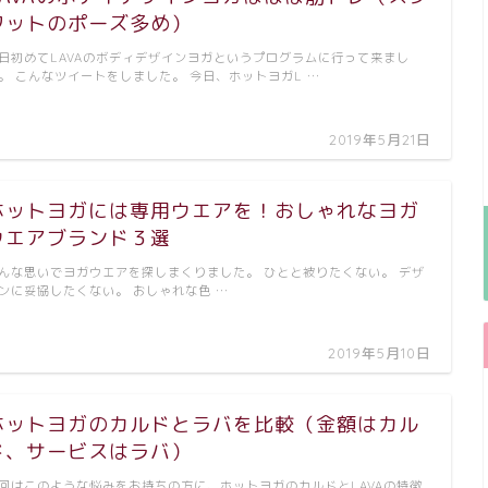
ワットのポーズ多め）
日初めてLAVAのボディデザインヨガというプログラムに行って来まし
。 こんなツイートをしました。 今日、ホットヨガL …
2019年5月21日
ホットヨガには専用ウエアを！おしゃれなヨガ
ウエアブランド３選
んな思いでヨガウエアを探しまくりました。 ひとと被りたくない。 デザ
ンに妥協したくない。 おしゃれな色 …
2019年5月10日
ホットヨガのカルドとラバを比較（金額はカル
ド、サービスはラバ）
回はこのような悩みをお持ちの方に、ホットヨガのカルドとLAVAの特徴