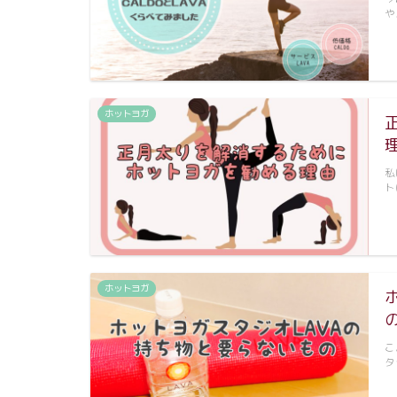
や
ホットヨガ
私
ト
ホットヨガ
こ
タ