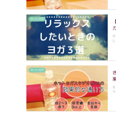
ホットヨガ
ダ
し
ホットヨガ
そ
う